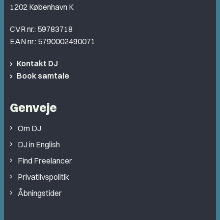
1202 København K
CVR nr.: 59783718
EAN nr.: 5790002490071
Kontakt DJ
Book samtale
Genveje
Om DJ
DJ in English
Find Freelancer
Privatlivspolitik
Åbningstider