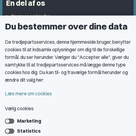
En del af os
Grupper og kredse
Du bestemmer over dine data
Studentergrupper
Fagligt aktive
De tredjepartsservices, denne hjemmeside bruger, benytter
cookies til at indsamle oplysninger om dig til de forskellige
Medlemskab
formål, du ser herunder. Vælger du "Accepter alle", giver du
samtykke til at tredjepartsservices må lægge denne type
Fordele som medlem
cookies hos dig. Du kan til- og fravælge formål herunder og
Kontingent
ændre dit valg her:
Forstå dit medlemskab
Læs mere om cookies
Pressekort
Vælg cookies
Marketing
Bliv medlem
Statistics